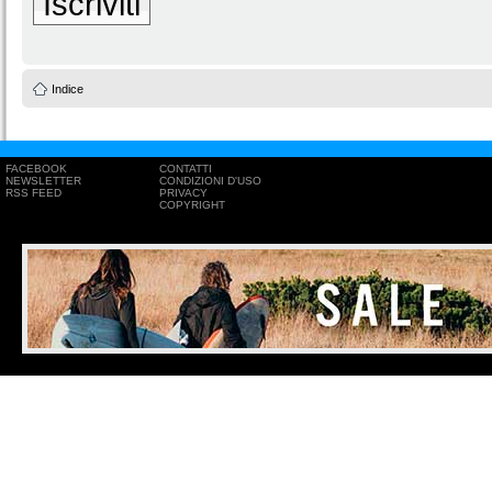
Iscriviti
Indice
FACEBOOK
CONTATTI
NEWSLETTER
CONDIZIONI D'USO
RSS FEED
PRIVACY
COPYRIGHT