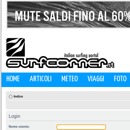
HOME
ARTICOLI
METEO
VIAGGI
FOTO
Indice
Login
Nome utente: