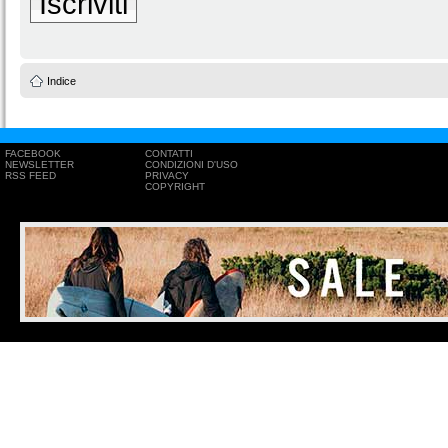
Iscriviti
Indice
FACEBOOK
CONTATTI
NEWSLETTER
CONDIZIONI D'USO
RSS FEED
PRIVACY
COPYRIGHT