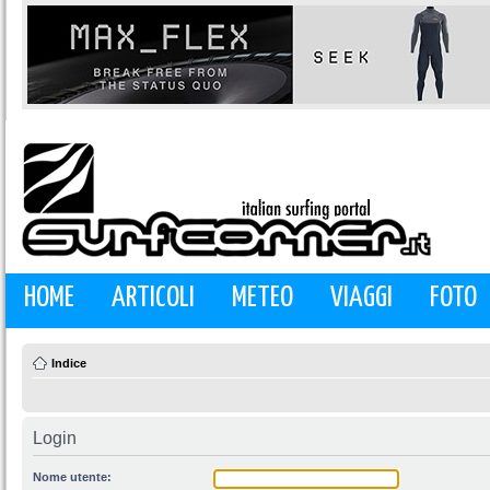
HOME
ARTICOLI
METEO
VIAGGI
FOTO
Indice
Login
Nome utente: