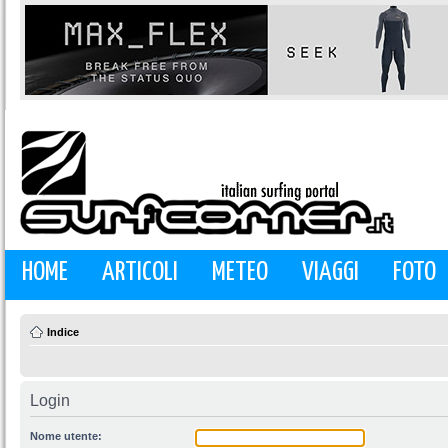
HOME
ARTICOLI
METEO
VIAGGI
FOTO
Indice
Login
Nome utente: