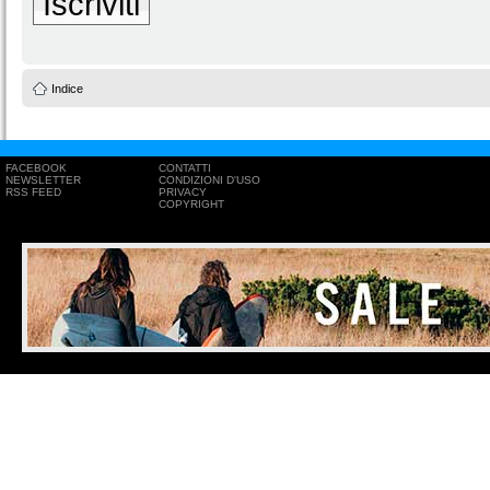
Iscriviti
Indice
FACEBOOK
CONTATTI
NEWSLETTER
CONDIZIONI D'USO
RSS FEED
PRIVACY
COPYRIGHT