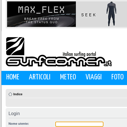
HOME
ARTICOLI
METEO
VIAGGI
FOTO
Indice
Login
Nome utente: