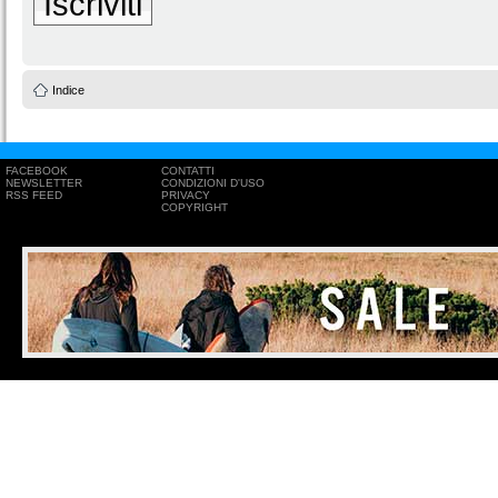
Iscriviti
Indice
FACEBOOK
CONTATTI
NEWSLETTER
CONDIZIONI D'USO
RSS FEED
PRIVACY
COPYRIGHT