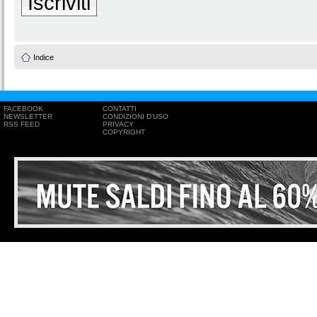
Iscriviti
Indice
FACEBOOK
CONTATTI
NEWSLETTER
CONDIZIONI D'USO
RSS FEED
PRIVACY
COPYRIGHT