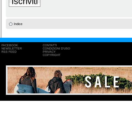
Iscriviti
Indice
FACEBOOK
CONTATTI
NEWSLETTER
CONDIZIONI D'USO
RSS FEED
PRIVACY
COPYRIGHT