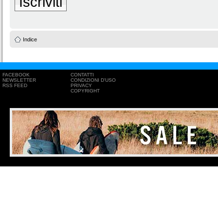
Iscriviti
Indice
FACEBOOK
CONTATTI
NEWSLETTER
CONDIZIONI D'USO
RSS FEED
PRIVACY
COPYRIGHT