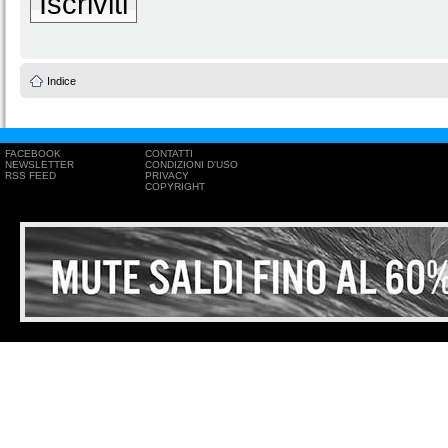
Iscriviti
Indice
FACEBOOK
CONTATTI
NEWSLETTER
CONDIZIONI D'USO
RSS FEED
PRIVACY
COPYRIGHT