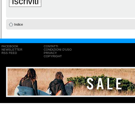
Iscriviti
Indice
FACEBOOK
CONTATTI
NEWSLETTER
CONDIZIONI D'USO
RSS FEED
PRIVACY
COPYRIGHT