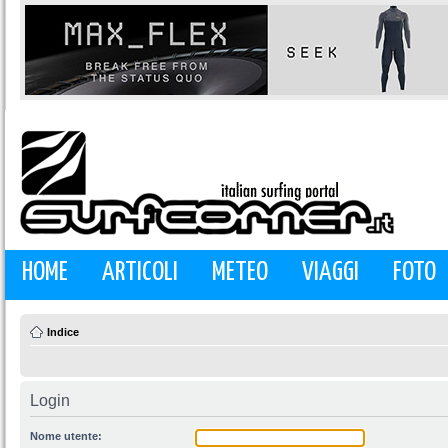
HOME
ARTICOLI
METEO
VIAGGI
FOTO
Indice
Login
Nome utente: