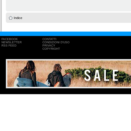
Indice
FACEBOOK
CONTATTI
NEWSLETTER
CONDIZIONI D'USO
RSS FEED
PRIVACY
COPYRIGHT