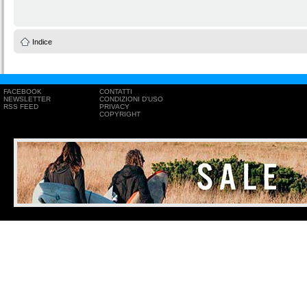
Indice
FACEBOOK
CONTATTI
NEWSLETTER
CONDIZIONI D'USO
RSS FEED
PRIVACY
COPYRIGHT