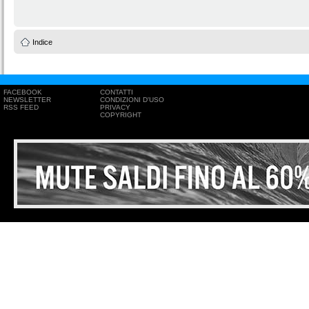
Indice
FACEBOOK
CONTATTI
NEWSLETTER
CONDIZIONI D'USO
RSS FEED
PRIVACY
COPYRIGHT