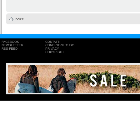
Indice
FACEBOOK
CONTATTI
NEWSLETTER
CONDIZIONI D'USO
RSS FEED
PRIVACY
COPYRIGHT