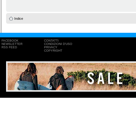
Indice
FACEBOOK
CONTATTI
NEWSLETTER
CONDIZIONI D'USO
RSS FEED
PRIVACY
COPYRIGHT