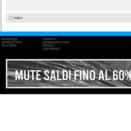
Indice
FACEBOOK
CONTATTI
NEWSLETTER
CONDIZIONI D'USO
RSS FEED
PRIVACY
COPYRIGHT