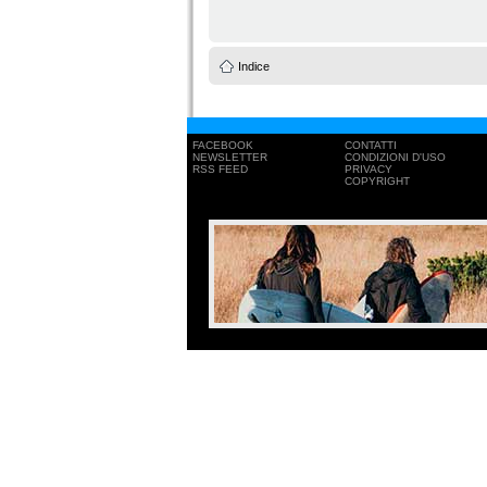
Indice
FACEBOOK
CONTATTI
NEWSLETTER
CONDIZIONI D'USO
RSS FEED
PRIVACY
COPYRIGHT