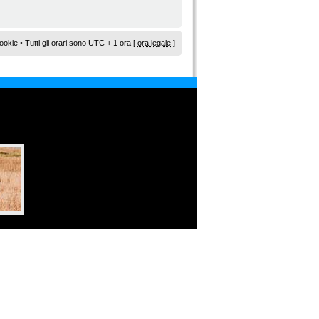
ookie
• Tutti gli orari sono UTC + 1 ora [
ora legale
]