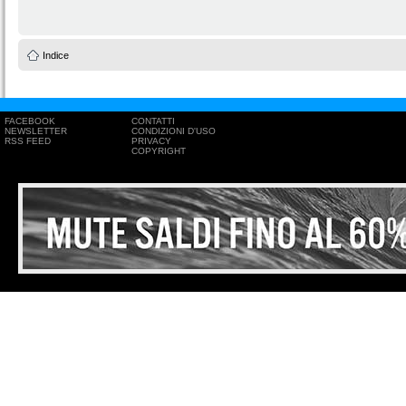
Indice
FACEBOOK
CONTATTI
NEWSLETTER
CONDIZIONI D'USO
RSS FEED
PRIVACY
COPYRIGHT