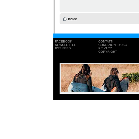
Indice
FACEBOOK
CONTATTI
NEWSLETTER
CONDIZIONI D'USO
RSS FEED
PRIVACY
COPYRIGHT