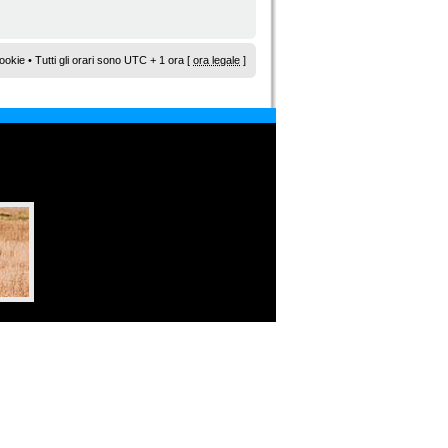
ookie
• Tutti gli orari sono UTC + 1 ora [
ora legale
]