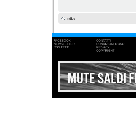
Indice
FACEBOOK
CONTATTI
NEWSLETTER
CONDIZIONI D'USO
RSS FEED
PRIVACY
COPYRIGHT