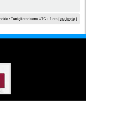
ookie
• Tutti gli orari sono UTC + 1 ora [
ora legale
]