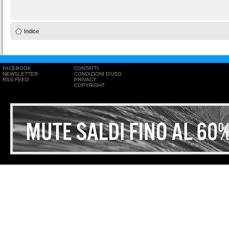
Indice
FACEBOOK
CONTATTI
NEWSLETTER
CONDIZIONI D'USO
RSS FEED
PRIVACY
COPYRIGHT