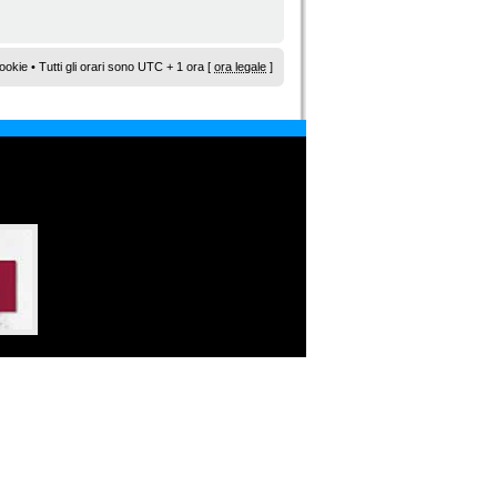
ookie
• Tutti gli orari sono UTC + 1 ora [
ora legale
]