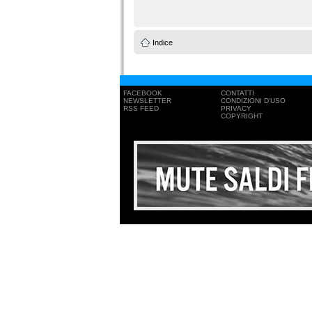
Indice
FACEBOOK
CONTATTI
NEWSLETTER
CONDIZIONI D'USO
RSS FEED
PRIVACY
COPYRIGHT