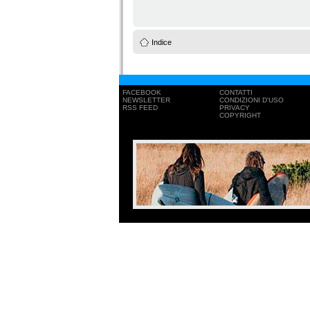
Indice
FACEBOOK
CONTATTI
NEWSLETTER
CONDIZIONI D'USO
RSS FEED
PRIVACY
COPYRIGHT