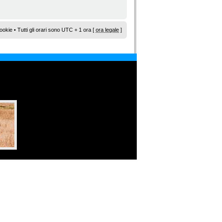
ookie
• Tutti gli orari sono UTC + 1 ora [
ora legale
]