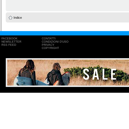
Indice
FACEBOOK
CONTATTI
NEWSLETTER
CONDIZIONI D'USO
RSS FEED
PRIVACY
COPYRIGHT