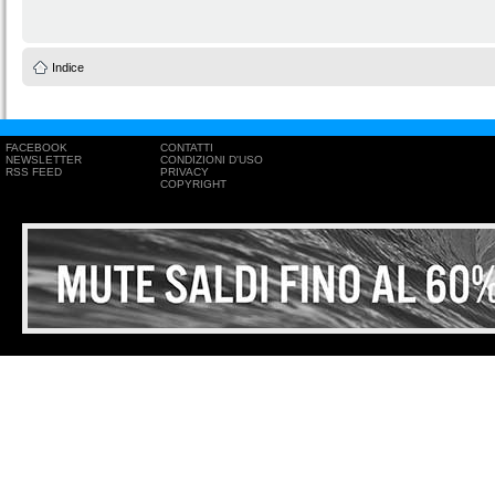
Indice
FACEBOOK
CONTATTI
NEWSLETTER
CONDIZIONI D'USO
RSS FEED
PRIVACY
COPYRIGHT