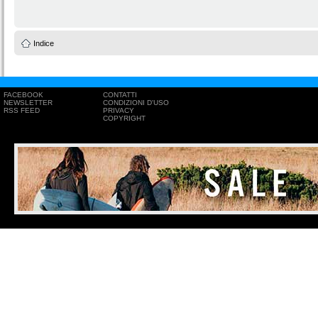
Indice
FACEBOOK
CONTATTI
NEWSLETTER
CONDIZIONI D'USO
RSS FEED
PRIVACY
COPYRIGHT