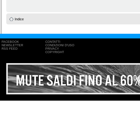
Indice
FACEBOOK
CONTATTI
NEWSLETTER
CONDIZIONI D'USO
RSS FEED
PRIVACY
COPYRIGHT