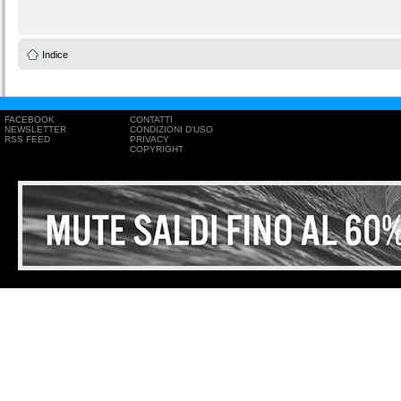
Indice
FACEBOOK
CONTATTI
NEWSLETTER
CONDIZIONI D'USO
RSS FEED
PRIVACY
COPYRIGHT