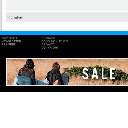
Indice
FACEBOOK
CONTATTI
NEWSLETTER
CONDIZIONI D'USO
RSS FEED
PRIVACY
COPYRIGHT