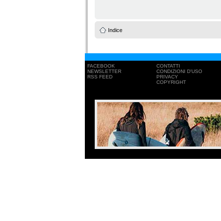
Indice
FACEBOOK
CONTATTI
NEWSLETTER
CONDIZIONI D'USO
RSS FEED
PRIVACY
COPYRIGHT