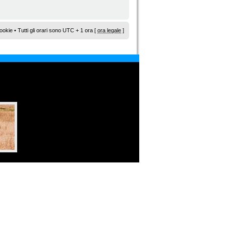
ookie
• Tutti gli orari sono UTC + 1 ora [
ora legale
]