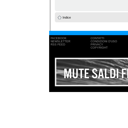
Indice
FACEBOOK
CONTATTI
NEWSLETTER
CONDIZIONI D'USO
RSS FEED
PRIVACY
COPYRIGHT