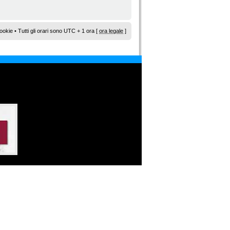
ookie
• Tutti gli orari sono UTC + 1 ora [
ora legale
]