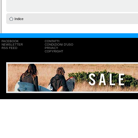
Indice
FACEBOOK
CONTATTI
NEWSLETTER
CONDIZIONI D'USO
RSS FEED
PRIVACY
COPYRIGHT