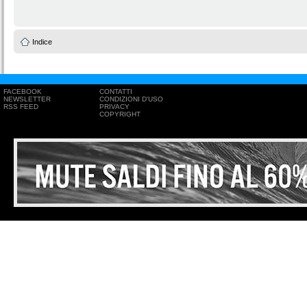
Indice
FACEBOOK
CONTATTI
NEWSLETTER
CONDIZIONI D'USO
RSS FEED
PRIVACY
COPYRIGHT