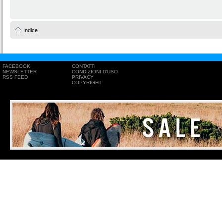
Indice
FACEBOOK
CONTATTI
NEWSLETTER
CONDIZIONI D'USO
RSS FEED
PRIVACY
COPYRIGHT