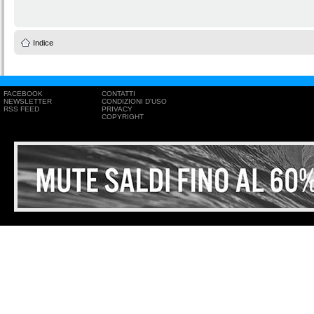
Indice
FACEBOOK
CONTATTI
NEWSLETTER
CONDIZIONI D'USO
RSS FEED
PRIVACY
COPYRIGHT