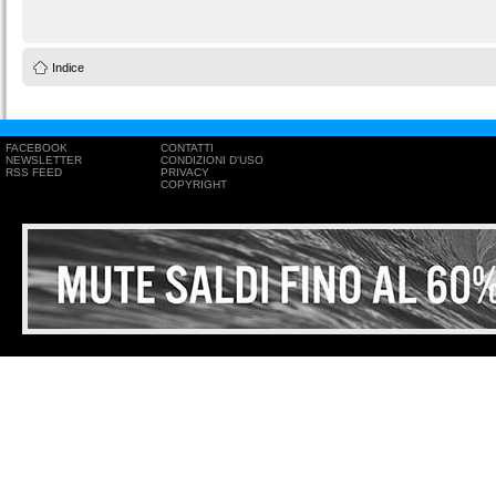
Indice
FACEBOOK
CONTATTI
NEWSLETTER
CONDIZIONI D'USO
RSS FEED
PRIVACY
COPYRIGHT