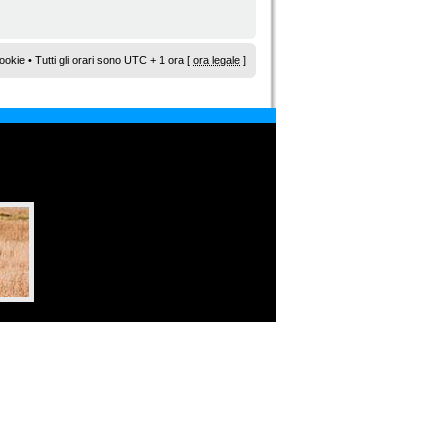
ookie
• Tutti gli orari sono UTC + 1 ora [
ora legale
]