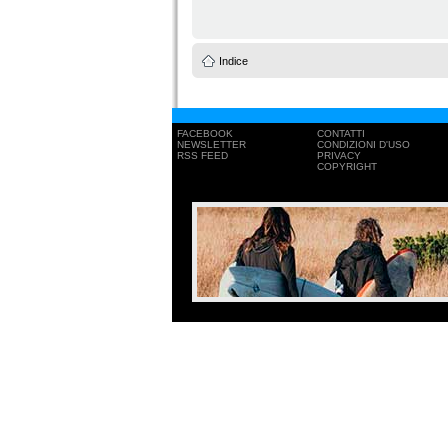
Indice
FACEBOOK
CONTATTI
NEWSLETTER
CONDIZIONI D'USO
RSS FEED
PRIVACY
COPYRIGHT