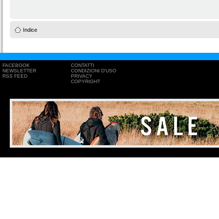
Indice
FACEBOOK
CONTATTI
NEWSLETTER
CONDIZIONI D'USO
RSS FEED
PRIVACY
COPYRIGHT