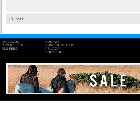
Indice
FACEBOOK
CONTATTI
NEWSLETTER
CONDIZIONI D'USO
RSS FEED
PRIVACY
COPYRIGHT