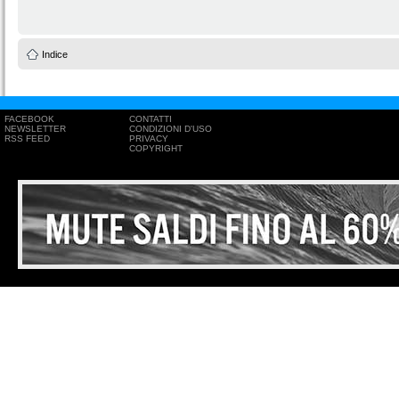
Indice
FACEBOOK
CONTATTI
NEWSLETTER
CONDIZIONI D'USO
RSS FEED
PRIVACY
COPYRIGHT