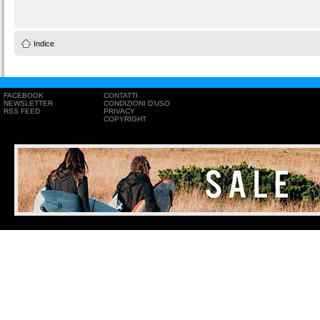
Indice
FACEBOOK
CONTATTI
NEWSLETTER
CONDIZIONI D'USO
RSS FEED
PRIVACY
COPYRIGHT