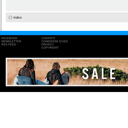
Indice
FACEBOOK
CONTATTI
NEWSLETTER
CONDIZIONI D'USO
RSS FEED
PRIVACY
COPYRIGHT