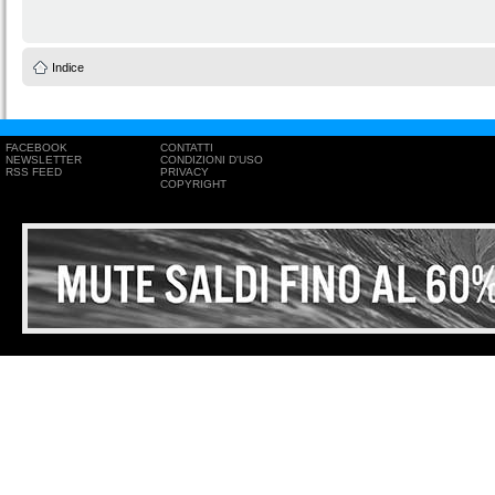
Indice
FACEBOOK
CONTATTI
NEWSLETTER
CONDIZIONI D'USO
RSS FEED
PRIVACY
COPYRIGHT