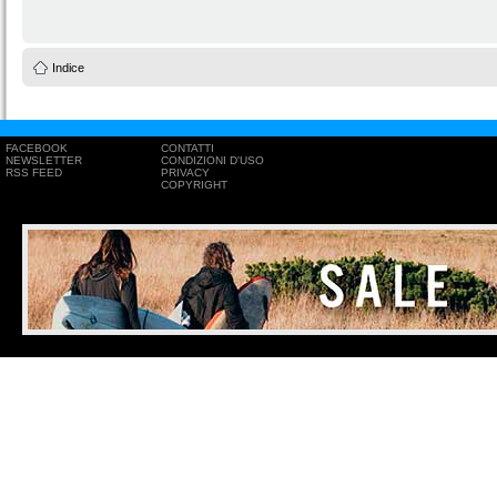
Indice
FACEBOOK
CONTATTI
NEWSLETTER
CONDIZIONI D'USO
RSS FEED
PRIVACY
COPYRIGHT