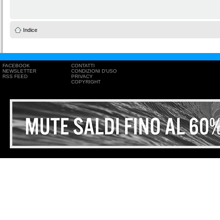
Indice
FACEBOOK
CONTATTI
NEWSLETTER
CONDIZIONI D'USO
RSS FEED
PRIVACY
COPYRIGHT