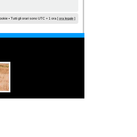
ookie
• Tutti gli orari sono UTC + 1 ora [
ora legale
]