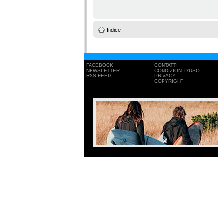
Indice
FACEBOOK
CONTATTI
NEWSLETTER
CONDIZIONI D'USO
RSS FEED
PRIVACY
COPYRIGHT