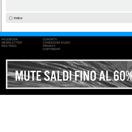
Indice
FACEBOOK
CONTATTI
NEWSLETTER
CONDIZIONI D'USO
RSS FEED
PRIVACY
COPYRIGHT