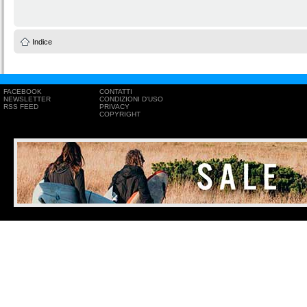
Indice
FACEBOOK
CONTATTI
NEWSLETTER
CONDIZIONI D'USO
RSS FEED
PRIVACY
COPYRIGHT