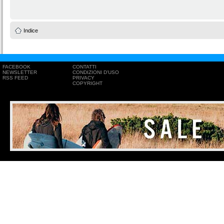
Indice
FACEBOOK
CONTATTI
NEWSLETTER
CONDIZIONI D'USO
RSS FEED
PRIVACY
COPYRIGHT