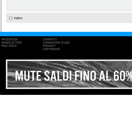
Indice
FACEBOOK
CONTATTI
NEWSLETTER
CONDIZIONI D'USO
RSS FEED
PRIVACY
COPYRIGHT