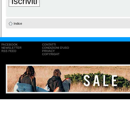
Iscriviti
Indice
FACEBOOK
CONTATTI
NEWSLETTER
CONDIZIONI D'USO
RSS FEED
PRIVACY
COPYRIGHT